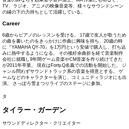
TV、ラジオ、アニメの映像音楽等、様々なサウンドシーン
の縁の下の力持ちとして活躍している。
Career
6歳からピアノのレッスンを受ける。 17歳で友人が歌うため
の曲を書いたのをきっかけに作曲に興味を持ち、20歳の時
に『YAMAHA QY-70』を1万円という安値で購入し、打ち込
みに熱中するようになる。 その後紆余曲折を経て音楽制作
会社に就職し9年間ゲーム音楽やCM音楽を作り続けてきた
が2011年卒業。 現在はForty.Q名義での活動を開始した。 ジ
ャンル問わずサウンドトラック系の音楽を得意とする。 ゲ
ームなどのキャラクターを演じ、コミュニティラジオにも出
演。 さっぽろ雪まつりライブのステージに参加。
タ
タイラー・ガーデン
サウンドディレクター・クリエイター