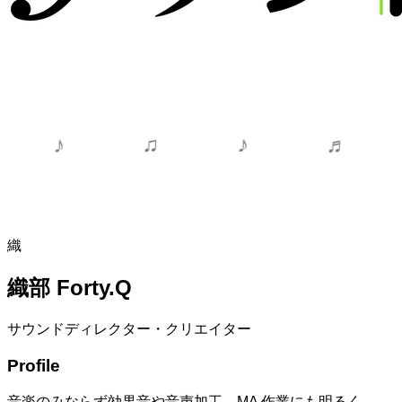
♬
♪
♫
♪
M
e
m
b
e
r
I
n
t
r
o
d
u
c
t
i
o
n
織
織部 Forty.Q
サウンドディレクター・クリエイター
Profile
音楽のみならず効果音や音声加工、MA 作業にも明るく、