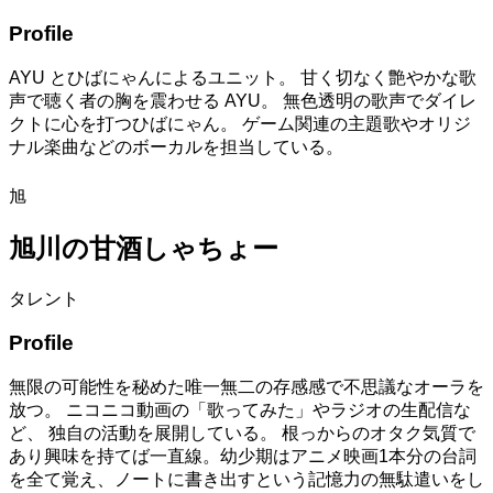
Profile
AYU とひばにゃんによるユニット。 甘く切なく艶やかな歌
声で聴く者の胸を震わせる AYU。 無色透明の歌声でダイレ
クトに心を打つひばにゃん。 ゲーム関連の主題歌やオリジ
ナル楽曲などのボーカルを担当している。
旭
旭川の甘酒しゃちょー
タレント
Profile
無限の可能性を秘めた唯一無二の存感感で不思議なオーラを
放つ。 ニコニコ動画の「歌ってみた」やラジオの生配信な
ど、 独自の活動を展開している。 根っからのオタク気質で
あり興味を持てば一直線。幼少期はアニメ映画1本分の台詞
を全て覚え、ノートに書き出すという記憶力の無駄遣いをし