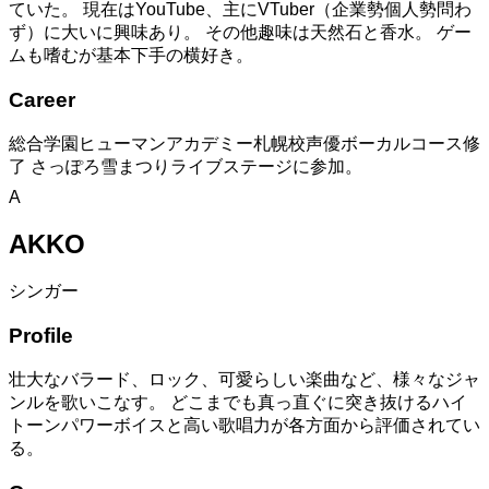
ていた。 現在はYouTube、主にVTuber（企業勢個人勢問わ
ず）に大いに興味あり。 その他趣味は天然石と香水。 ゲー
ムも嗜むが基本下手の横好き。
Career
総合学園ヒューマンアカデミー札幌校声優ボーカルコース修
了 さっぽろ雪まつりライブステージに参加。
A
AKKO
シンガー
Profile
壮大なバラード、ロック、可愛らしい楽曲など、様々なジャ
ンルを歌いこなす。 どこまでも真っ直ぐに突き抜けるハイ
トーンパワーボイスと高い歌唱力が各方面から評価されてい
る。