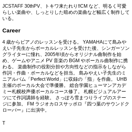
JCSTAFF 30thPV、トキワ来たれり!!CM など、明るく可愛
らしい楽曲や、しっとりした暗めの楽曲など幅広く制作して
いる。
Career
4 歳からピアノのレッスンを受ける。 YAMAHAにて島みや
えい子先生からボーカルレッスンを受けた後、シンガーソン
グライターに憧れ、2005年頃からオリジナル曲制作を始
め、ゲームやアニメ PV 音楽の BGM やボーカル曲制作に携
わる。 楽曲制作の役割分担や方向性などの指示をしながら
作詞・作曲・ボーカルなどを担当。 島みやえい子先生のミ
ニアルバム「Perfect World」に収録の「指」を作曲。 UHB
主催のボーカル大会で準優勝。 総合学園ヒューマンアカデ
ミー札幌校声優ボーカルコース修了。 札幌ビジュアルアー
ツにて作詞講師を経験。 さっぽろ雪まつりライブのステー
ジに参加。 FM ラジオカロスサッポロ『四つ葉のサウンドク
ローバー』に出演中。
T