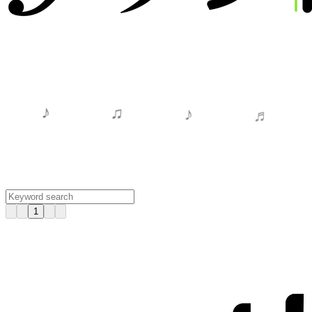
♬
♪
♫
♪
N
e
w
s
1